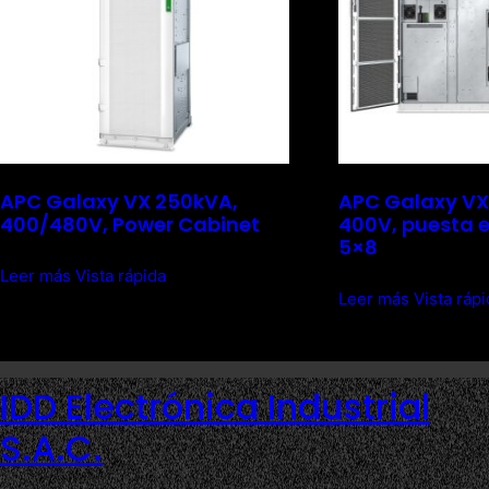
APC Galaxy VX 250kVA,
APC Galaxy VX
400/480V, Power Cabinet
400V, puesta 
5×8
Leer más
Vista rápida
Leer más
Vista ráp
IDD Electrónica Industrial
S.A.C.