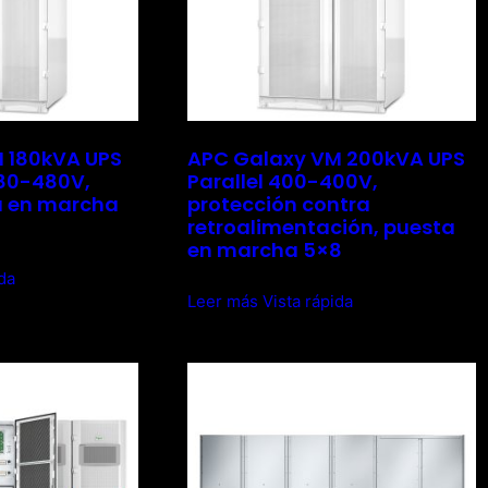
 180kVA UPS
APC Galaxy VM 200kVA UPS
480-480V,
Parallel 400-400V,
a en marcha
protección contra
retroalimentación, puesta
en marcha 5×8
ida
Leer más
Vista rápida