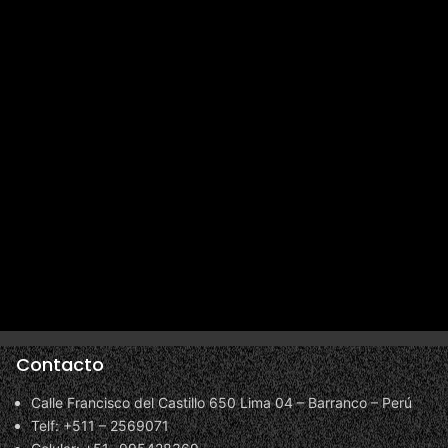
Contacto
Calle Francisco del Castillo 650 Lima 04 – Barranco – Perú
Telf: +511 – 2569071