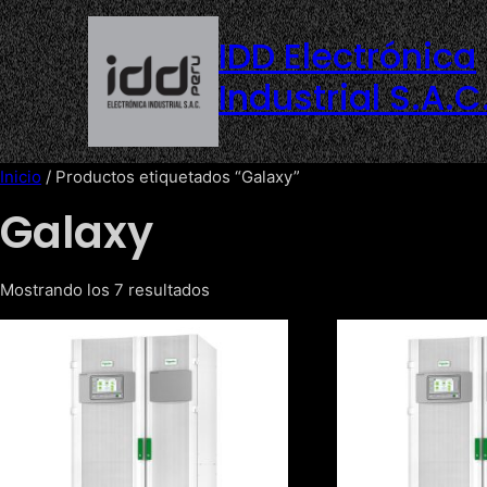
Saltar
al
IDD Electrónica
contenido
Industrial S.A.C
Inicio
/ Productos etiquetados “Galaxy”
Galaxy
Mostrando los 7 resultados