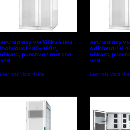
APC Galaxy VM 160kVA UPS
APC Galaxy VM
individual 480-480V,
adicional 1+1 
65kAIC, puesta en marcha
65kAIC, puest
5×8
5×8
Leer más
Vista rápida
Leer más
Vista ráp