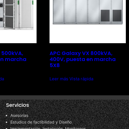
 500kVA,
APC Galaxy VX 800kVA,
en marcha
400V, puesta en marcha
5X8
ida
Leer más
Vista rápida
Servicios
Asesorías
Estudios de factibilidad y Diseño
Implementación, Instalación, Monitoreos