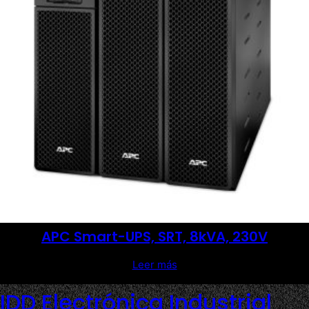
APC Smart-UPS, SRT, 8kVA, 230V
Leer más
IDD Electrónica Industrial