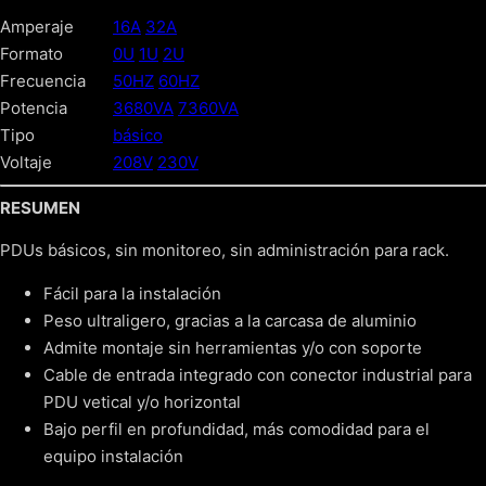
Amperaje
16A
32A
Formato
0U
1U
2U
Frecuencia
50HZ
60HZ
Potencia
3680VA
7360VA
Tipo
básico
Voltaje
208V
230V
RESUMEN
PDUs básicos, sin monitoreo, sin administración para rack.
Fácil para la instalación
Peso ultraligero, gracias a la carcasa de aluminio
Admite montaje sin herramientas y/o con soporte
Cable de entrada integrado con conector industrial para
PDU vetical y/o horizontal
Bajo perfil en profundidad, más comodidad para el
equipo instalación