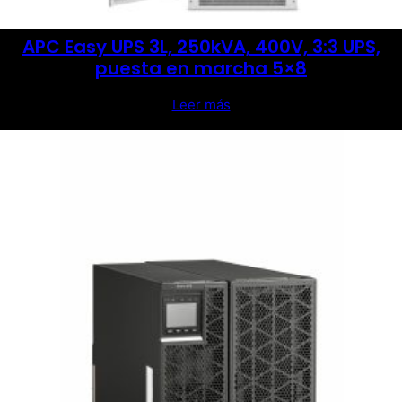
APC Easy UPS 3L, 250kVA, 400V, 3:3 UPS,
puesta en marcha 5×8
Leer más