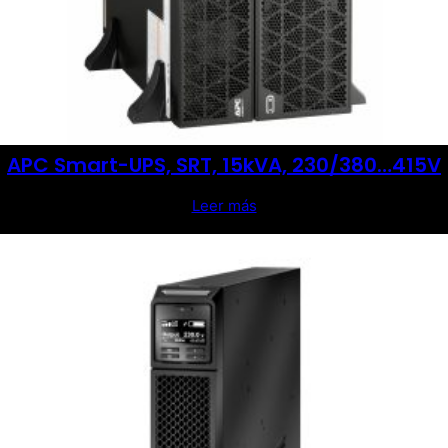
APC Smart-UPS, SRT, 15kVA, 230/380…415V
Leer más