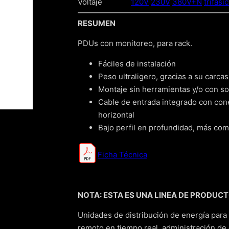
Voltaje
120V
230V
380V+N
trifási
RESUMEN
PDUs con monitoreo, para rack.
Fáciles de instalación
Peso ultraligero, gracias a su carca
Montaje sin herramientas y/o con s
Cable de entrada integrado con cone
horizontal
Bajo perfil en profundidad, más com
Ficha Técnica
NOTA: ESTA ES UNA LINEA DE PRODUCTO,
Unidades de distribución de energía par
remoto en tiempo real, administración de