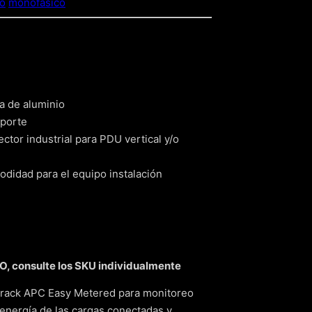
co
monofásico
sa de aluminio
oporte
ctor industrial para PDU vertical y/o
odidad para el equipo instalación
 consulte los SKU individualmente
a rack APC Easy Metered para monitoreo
 energía de las cargas conectadas y