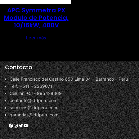
APC Symmetra PX
Modulo de Potencia,
10/16kW, 400V
Leer más
Contacto
Calle Francisco del Castillo 650 Lima 04 – Barranco – Perú
Telf: +511 – 2569071
Celular: +51- 995428369
contacto@iddperu.com
servicios@iddperu.com
garantias@iddperu.com
Facebook
Instagram
Twitter
YouTube