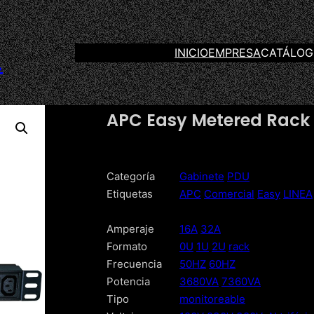
INICIO
EMPRESA
CATÁLO
.
APC Easy Metered Rack 
Categoría
Gabinete
PDU
Etiquetas
APC
Comercial
Easy
LINEA
Amperaje
16A
32A
Formato
0U
1U
2U
rack
Frecuencia
50HZ
60HZ
Potencia
3680VA
7360VA
Tipo
monitoreable