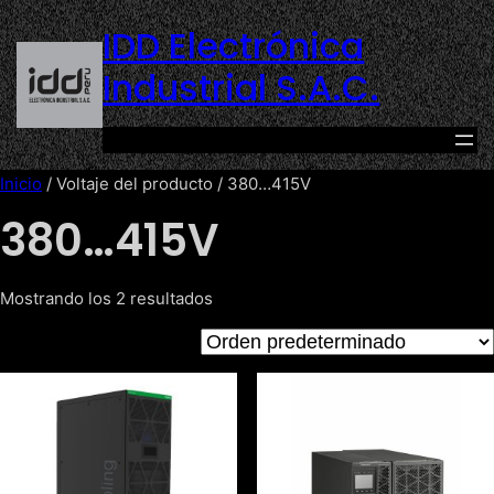
Saltar
IDD Electrónica
al
contenido
Industrial S.A.C.
Inicio
/ Voltaje del producto / 380…415V
380…415V
Mostrando los 2 resultados