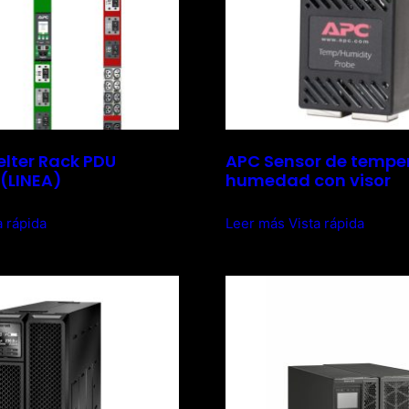
lter Rack PDU
APC Sensor de tempe
(LINEA)
humedad con visor
a rápida
Leer más
Vista rápida