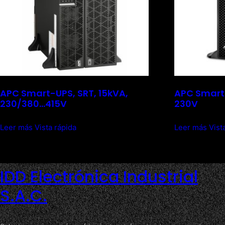
APC Smart-UPS, SRT, 15kVA,
APC Smart-
230/380…415V
230V
Leer más
Vista rápida
Leer más
Vist
IDD Electrónica Industrial
S.A.C.