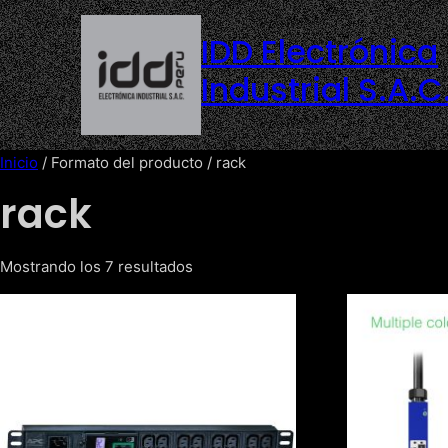
Saltar
al
IDD Electrónica
contenido
Industrial S.A.C
Inicio
/ Formato del producto / rack
rack
Mostrando los 7 resultados