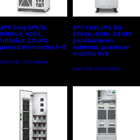
APC Easy UPS 3L,
APC Easy UPS 3M,
600kVA, 400V,
60kVA, 400V, 3:3 UPS
trifásico, 3:3 UPS,
para baterías
puesta en marcha 5×8
externas, puesta en
marcha 5×8
Leer más
Vista rápida
Leer más
Vista rápida