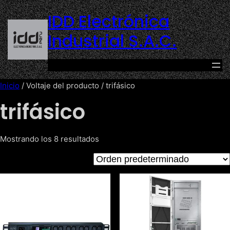
Saltar
IDD Electrónica
al
contenido
Industrial S.A.C.
Inicio
/ Voltaje del producto / trifásico
trifásico
Mostrando los 8 resultados