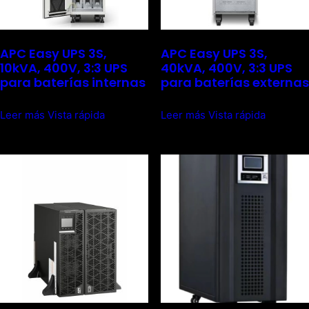
APC Easy UPS 3S,
APC Easy UPS 3S,
10kVA, 400V, 3:3 UPS
40kVA, 400V, 3:3 UPS
para baterías internas
para baterías externas
Leer más
Vista rápida
Leer más
Vista rápida