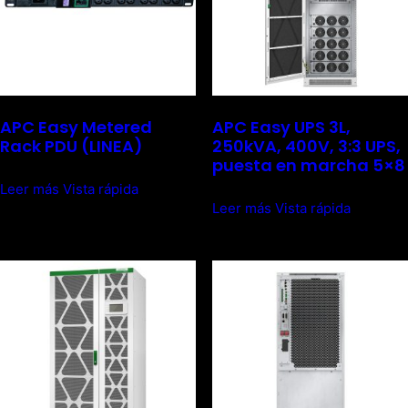
APC Easy Metered
APC Easy UPS 3L,
Rack PDU (LINEA)
250kVA, 400V, 3:3 UPS,
puesta en marcha 5×8
Leer más
Vista rápida
Leer más
Vista rápida